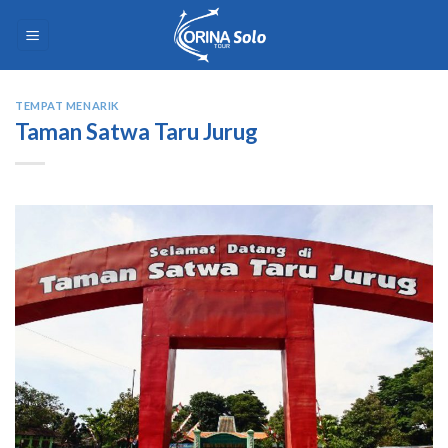
Skip
to
content
TEMPAT MENARIK
Taman Satwa Taru Jurug