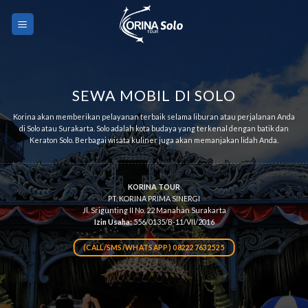
Skip
to
content
SEWA MOBIL DI SOLO
Korina akan memberikan pelayanan terbaik selama liburan atau perjalanan Anda
di Solo atau Surakarta. Solo adalah kota budaya yang terkenal dengan batik dan
Keraton Solo. Berbagai wisata kuliner juga akan memanjakan lidah Anda.
KORINA TOUR
PT. KORINA PRIMA SINERGI
Jl. Srigunting II No. 22 Manahan Surakarta
Izin Usaha:
556/0135/B-11/VII/2016
(CALL/SMS/WHATSAPP) 082227632525